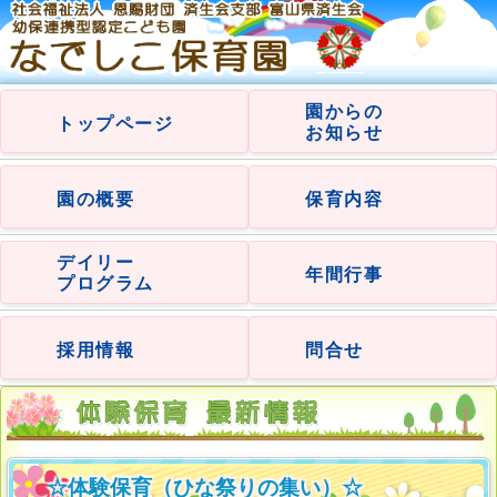
園からの
トップページ
お知らせ
園の概要
保育内容
デイリー
年間行事
プログラム
採用情報
問合せ
☆体験保育（ひな祭りの集い）☆