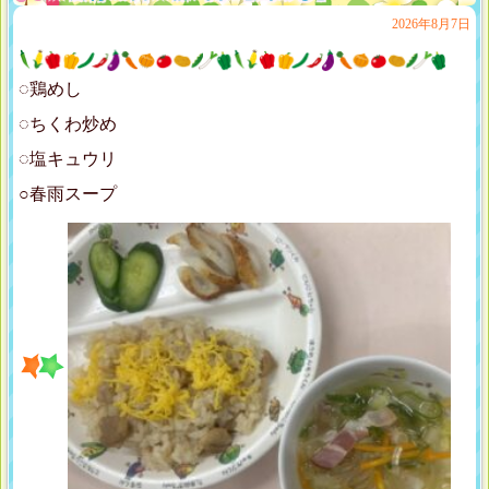
2026年8月7日
◌鶏めし
◌ちくわ炒め
◌塩キュウリ
○春雨スープ