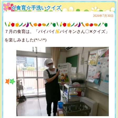
☆食育☆手洗いクイズ
2026年7月30日
７月の食育は、「バイバイ
バイキンさん〇✕クイズ」
を楽しみました(*^-^*)