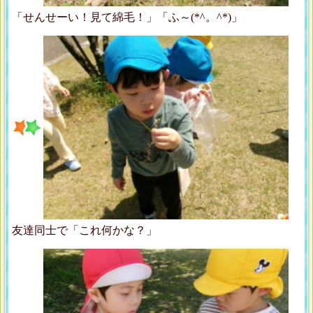
「せんせーい！見て綿毛！」「ふ～(*^。^*)」
友達同士で「これ何かな？」