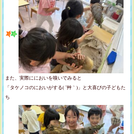
また、実際ににおいを嗅いでみると
「タケノコのにおいがする( ´艸｀)」と大喜びの子どもた
ち