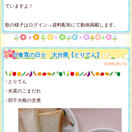
ていますよ！
歌の様子はログイン→資料配布にて動画掲載します。
☆食育の日☆ 大分県【とりてん】
2026年4月17日
◌とりてん
◌水菜のごまだれ
◌切干大根の含煮