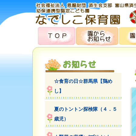
☆食育の日☆群馬県【鶏め
し】
夏のトントン探検隊（４．５
歳児）