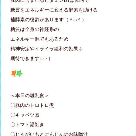
豚肉に含まれるビタミンB1は体内で
糖質をエネルギーに変える酵素を助ける
補酵素の役割があります（＾ω＾）
糖質は全身の神経系の
エネルギー源でもあるため
精神安定やイライラ緩和の効果も
期待できます|ω・)
＜本日の離乳食＞
〇豚肉のトロトロ煮
〇キャベツ煮
〇トマト湯剝き
〇じゃがいもとにんじんのお味噌汁