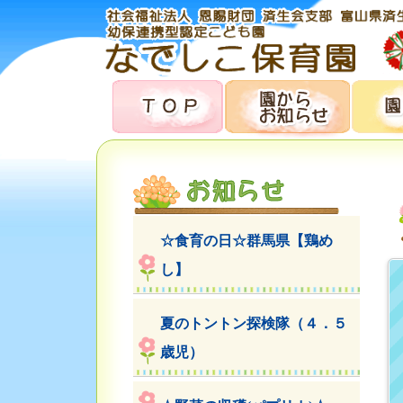
☆食育の日☆群馬県【鶏め
し】
夏のトントン探検隊（４．５
歳児）