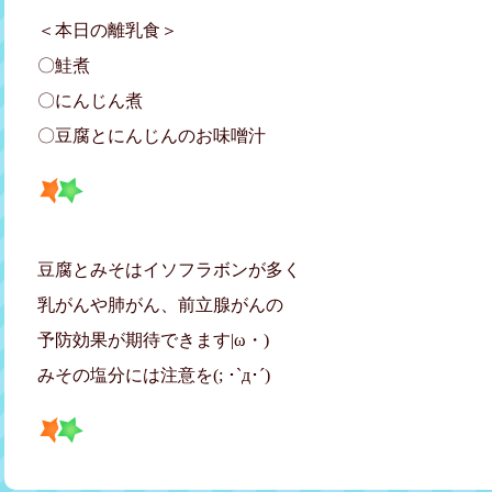
＜本日の離乳食＞
〇鮭煮
〇にんじん煮
〇豆腐とにんじんのお味噌汁
豆腐とみそはイソフラボンが多く
乳がんや肺がん、前立腺がんの
予防効果が期待できます|ω・)
みその塩分には注意を(; ･`д･´)