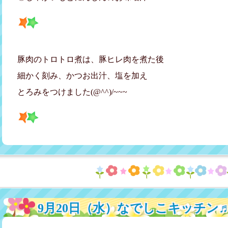
豚肉のトロトロ煮は、豚ヒレ肉を煮た後
細かく刻み、かつお出汁、塩を加え
とろみをつけました(@^^)/~~~
9月20日（水）なでしこキッチン