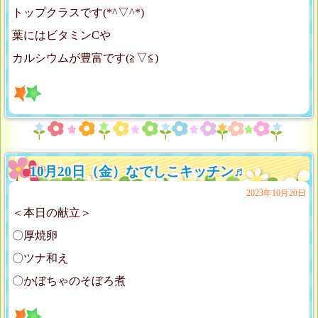
トップクラスです(*^▽^*)
葉にはビタミンCや
カルシウムが豊富です(≧▽≦)
10月20日（金）なでしこキッチン♬
2023年10月20日
＜本日の献立＞
〇厚焼卵
〇ツナ和え
〇かぼちゃのそぼろ煮