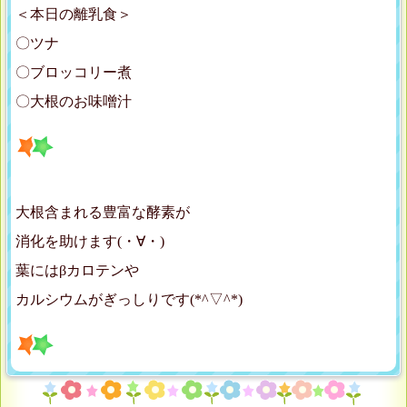
＜本日の離乳食＞
〇ツナ
〇ブロッコリー煮
〇大根のお味噌汁
大根含まれる豊富な酵素が
消化を助けます(・∀・)
葉にはβカロテンや
カルシウムがぎっしりです(*^▽^*)