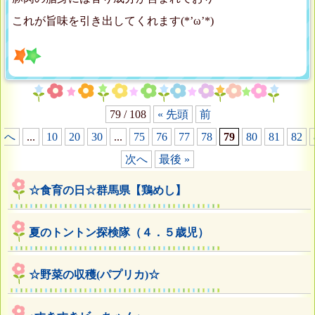
これが旨味を引き出してくれます(*’ω’*)
79 / 108
« 先頭
前
へ
...
10
20
30
...
75
76
77
78
79
80
81
82
次へ
最後 »
☆食育の日☆群馬県【鶏めし】
夏のトントン探検隊（４．５歳児）
☆野菜の収穫(パプリカ)☆