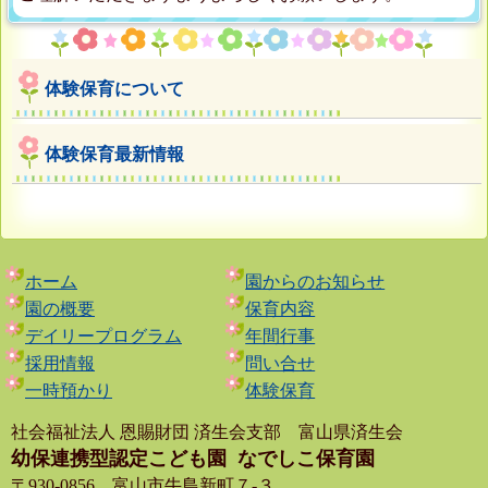
体験保育について
体験保育最新情報
ホーム
園からのお知らせ
園の概要
保育内容
デイリープログラム
年間行事
採用情報
問い合せ
一時預かり
体験保育
社会福祉法人 恩賜財団 済生会支部 富山県済生会
幼保連携型認定こども園
なでしこ保育園
〒930-0856 富山市牛島新町７-３