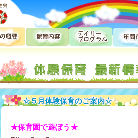
☆５月体験保育のご案内☆
★保育園で遊ぼう★