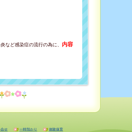
内容
腸炎など感染症の流行の為に、
。
い合せ
一時預かり
体験保育