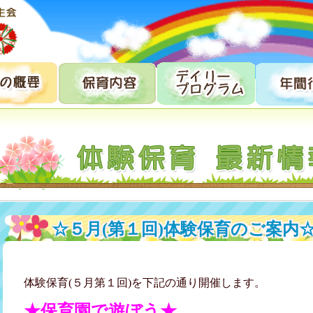
☆５月(第１回)体験保育のご案内
体験保育(５月第１回)を下記の通り開催します。
★保育園で遊ぼう★