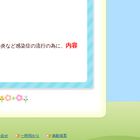
内容
腸炎など感染症の流行の為に、
。
い合せ
一時預かり
体験保育