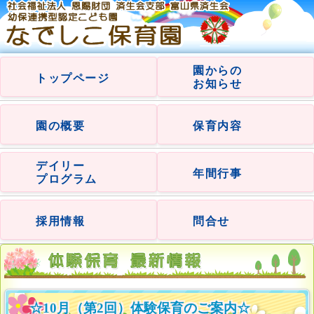
園からの
トップページ
お知らせ
園の概要
保育内容
デイリー
年間行事
プログラム
採用情報
問合せ
☆10月（第2回）体験保育のご案内☆