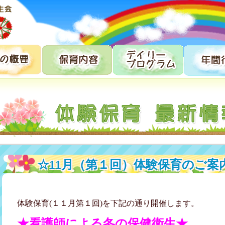
☆11月（第１回）体験保育のご案
体験保育(１１月第１回)を下記の通り開催します。
★看護師による冬の保健衛生★