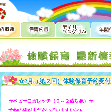
☆2月（第２回）体験保育予約受付中
☆ベビーヨガレッチ（０～２歳対象）☆
予約の枠がまだあいています!!(^^)/