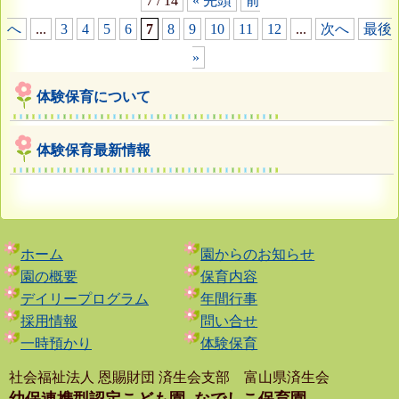
7 / 14
« 先頭
前
へ
...
3
4
5
6
7
8
9
10
11
12
...
次へ
最後
»
体験保育について
体験保育最新情報
ホーム
園からのお知らせ
園の概要
保育内容
デイリープログラム
年間行事
採用情報
問い合せ
一時預かり
体験保育
社会福祉法人 恩賜財団 済生会支部 富山県済生会