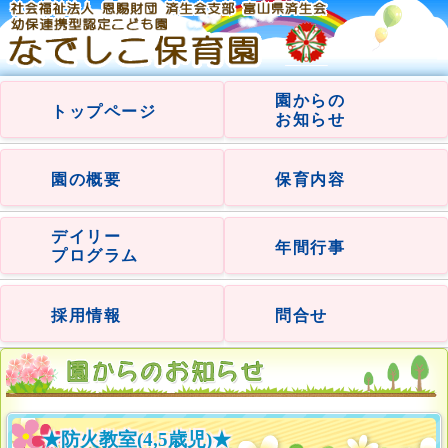
園からの
トップページ
お知らせ
園の概要
保育内容
デイリー
年間行事
プログラム
採用情報
問合せ
★防火教室(4,5歳児)★