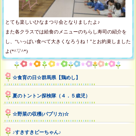
とても楽しいひなまつり会となりましたよ♪
また各クラスでは給食のメニューのちらし寿司の紹介を
し、“いっぱい食べて大きくなろうね！”とお約束しました
よ(*^▽^*)
☆食育の日☆群馬県【鶏めし】
夏のトントン探検隊（４．５歳児）
☆野菜の収穫(パプリカ)☆
♪すきすきビーちゃん♪