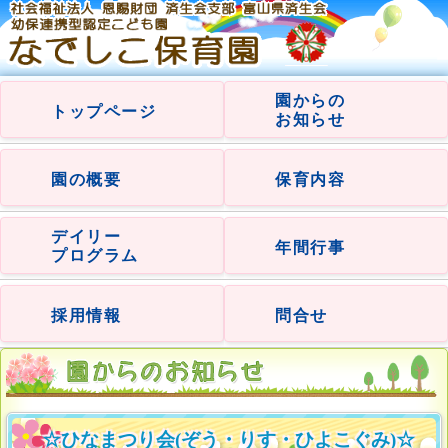
園からの
トップページ
お知らせ
園の概要
保育内容
デイリー
年間行事
プログラム
採用情報
問合せ
☆ひなまつり会(ぞう・りす・ひよこぐみ)☆