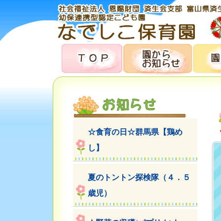
☆食育の日☆群馬県【鶏め
し】
夏のトントン探検隊（４．５
歳児）