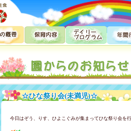
☆ひな祭り会(未満児)☆
今日はぞう、りす、ひよこぐみが集まってひな祭り会を行いまし