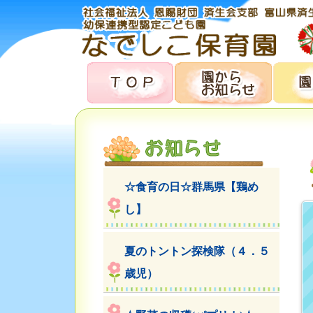
☆食育の日☆群馬県【鶏め
し】
夏のトントン探検隊（４．５
歳児）