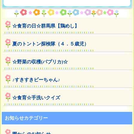
☆食育の日☆群馬県【鶏めし】
夏のトントン探検隊（４．５歳児）
☆野菜の収穫(パプリカ)☆
♪すきすきビーちゃん♪
☆食育☆手洗いクイズ
お知らせカテゴリー