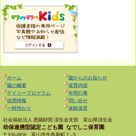
ホーム
園からのお知らせ
園の概要
保育内容
デイリープログラム
年間行事
採用情報
問い合せ
一時預かり
体験保育
社会福祉法人 恩賜財団 済生会支部 富山県済生会
幼保連携型認定こども園
なでしこ保育園
〒930-0856 富山市牛島新町７-３