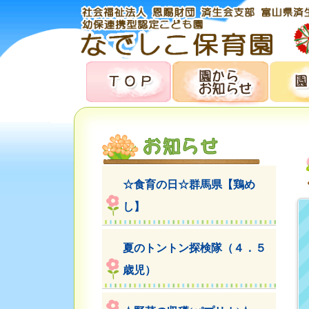
☆食育の日☆群馬県【鶏め
し】
夏のトントン探検隊（４．５
歳児）