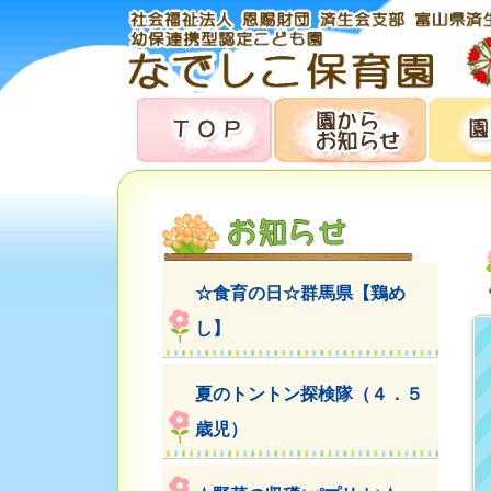
☆食育の日☆群馬県【鶏め
し】
夏のトントン探検隊（４．５
歳児）