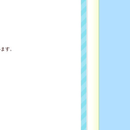
います。
。