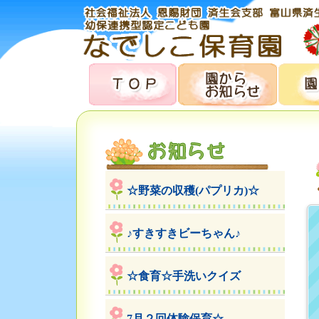
☆野菜の収穫(パプリカ)☆
♪すきすきビーちゃん♪
☆食育☆手洗いクイズ
7月２回体験保育☆