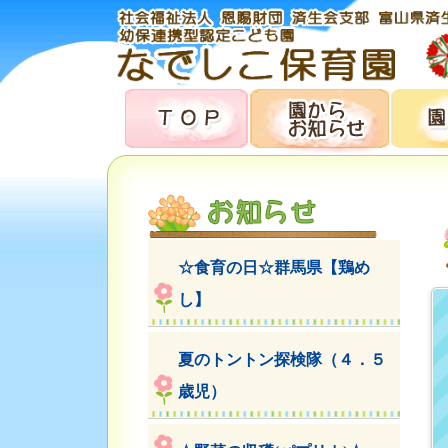
☆食育の日☆群馬県【鶏め
し】
夏のトントン探検隊（４．５
歳児）