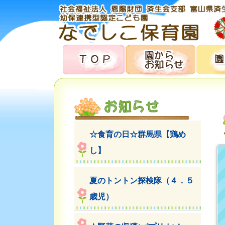
☆食育の日☆群馬県【鶏め
し】
夏のトントン探検隊（４．５
歳児）