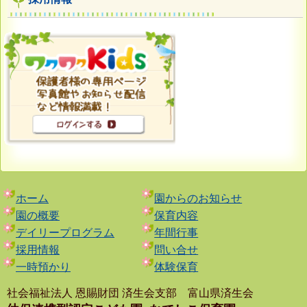
ホーム
園からのお知らせ
園の概要
保育内容
デイリープログラム
年間行事
採用情報
問い合せ
一時預かり
体験保育
社会福祉法人 恩賜財団 済生会支部 富山県済生会