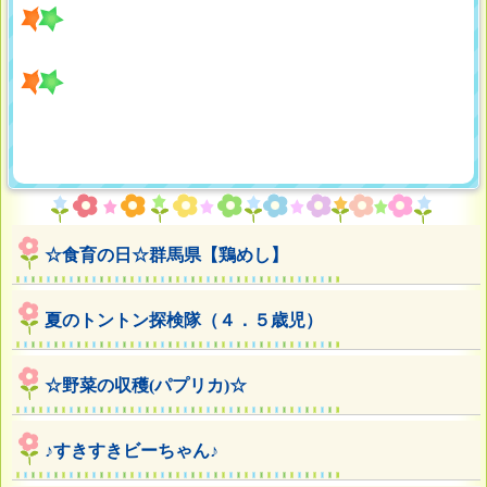
☆食育の日☆群馬県【鶏めし】
夏のトントン探検隊（４．５歳児）
☆野菜の収穫(パプリカ)☆
♪すきすきビーちゃん♪