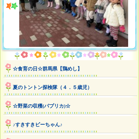
☆食育の日☆群馬県【鶏めし】
夏のトントン探検隊（４．５歳児）
☆野菜の収穫(パプリカ)☆
♪すきすきビーちゃん♪