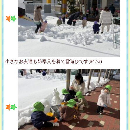
小さなお友達も防寒具を着て雪遊びです(#^.^#)