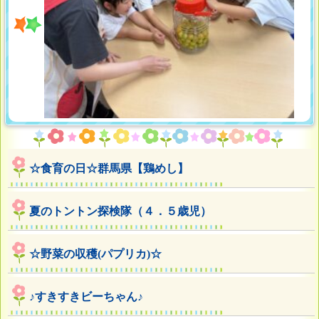
☆食育の日☆群馬県【鶏めし】
夏のトントン探検隊（４．５歳児）
☆野菜の収穫(パプリカ)☆
♪すきすきビーちゃん♪