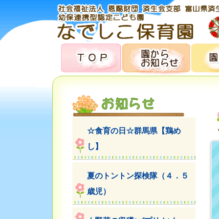
☆食育の日☆群馬県【鶏め
し】
夏のトントン探検隊（４．５
歳児）