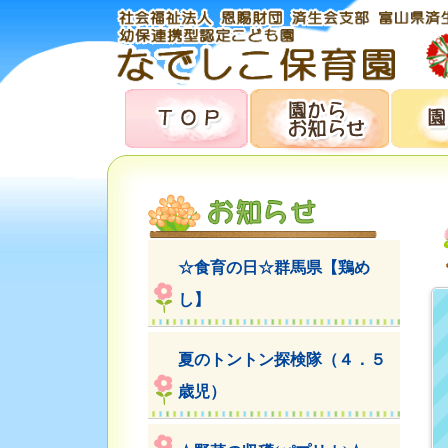
☆食育の日☆群馬県【鶏め
し】
夏のトントン探検隊（４．５
歳児）