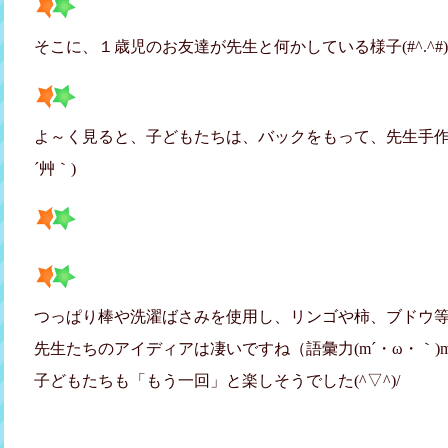
そこに、１歳児のお友達が先生と何かしている様子(#^.^#)
よ～く見ると、子どもたちは、バックをもって、先生手作
´艸｀)
つっぱり棒や洗濯ばさみを使用し、リンゴや柿、ブドウ
先生たちのアイディアは凄いですね（語彙力(m´・ω・｀)m 
子どもたちも「もう一回」と楽しそうでした(^▽^)/