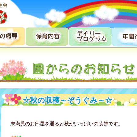
☆秋の収穫～ぞうぐみ～☆
未満児のお部屋を通ると秋がいっぱいの装飾です。