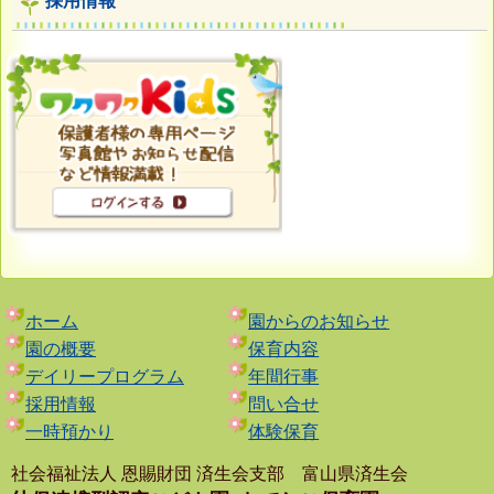
採用情報
ホーム
園からのお知らせ
園の概要
保育内容
デイリープログラム
年間行事
採用情報
問い合せ
一時預かり
体験保育
社会福祉法人 恩賜財団 済生会支部 富山県済生会