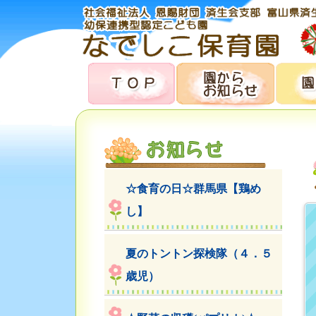
☆食育の日☆群馬県【鶏め
し】
夏のトントン探検隊（４．５
歳児）