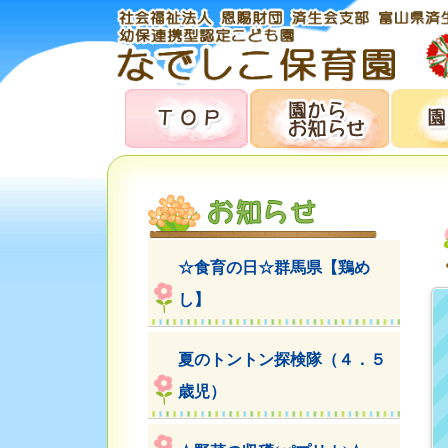
☆食育の日☆群馬県【鶏め
し】
夏のトントン探検隊（４．５
歳児）