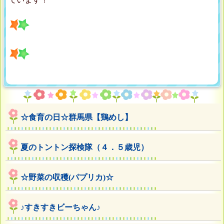
☆食育の日☆群馬県【鶏めし】
夏のトントン探検隊（４．５歳児）
☆野菜の収穫(パプリカ)☆
♪すきすきビーちゃん♪