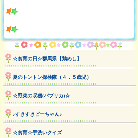
☆食育の日☆群馬県【鶏めし】
夏のトントン探検隊（４．５歳児）
☆野菜の収穫(パプリカ)☆
♪すきすきビーちゃん♪
☆食育☆手洗いクイズ