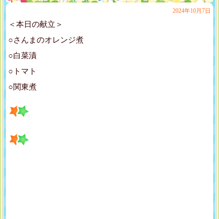
2024年10月7日
＜本日の献立＞
○さんまのオレンジ煮
○白菜漬
○トマト
○関東煮