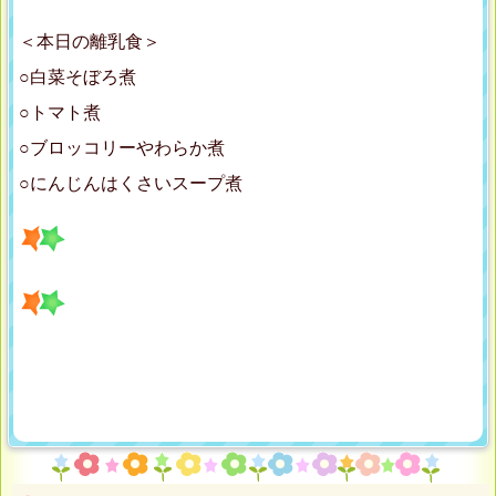
＜本日の離乳食＞
○白菜そぼろ煮
○トマト煮
○ブロッコリーやわらか煮
○にんじんはくさいスープ煮