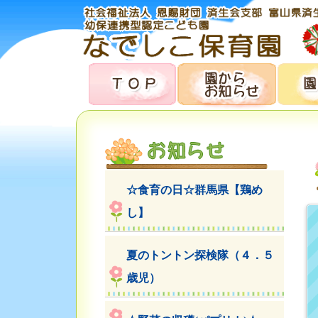
☆食育の日☆群馬県【鶏め
し】
夏のトントン探検隊（４．５
歳児）