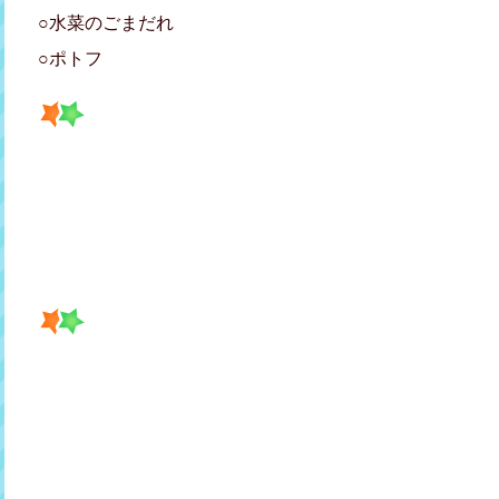
○水菜のごまだれ
○ポトフ