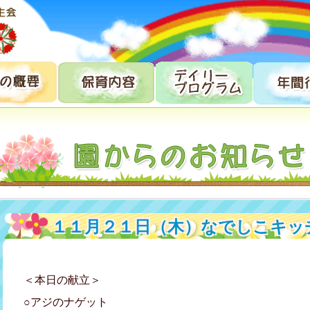
１１月２１日（木）なでしこキッ
＜本日の献立＞
○アジのナゲット