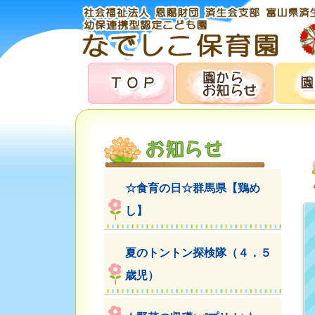
☆食育の日☆群馬県【鶏め
し】
夏のトントン探検隊（４．５
歳児）