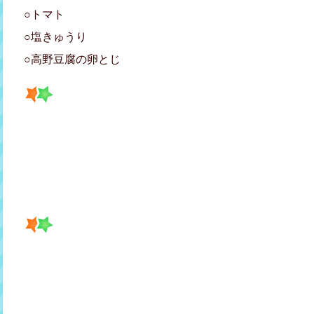
○トマト
○塩きゅうり
○高野豆腐の卵とじ