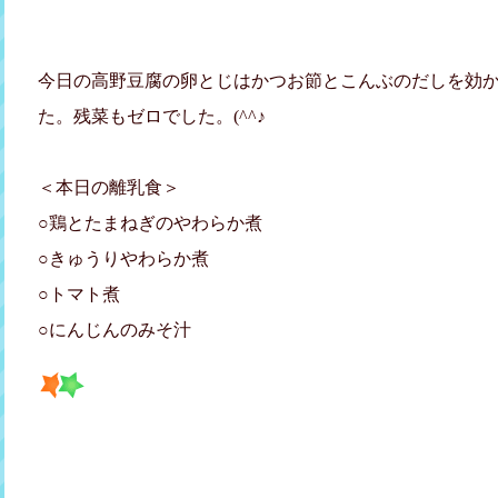
今日の高野豆腐の卵とじはかつお節とこんぶのだしを効
た。残菜もゼロでした。(^^♪
＜本日の離乳食＞
○鶏とたまねぎのやわらか煮
○きゅうりやわらか煮
○トマト煮
○にんじんのみそ汁