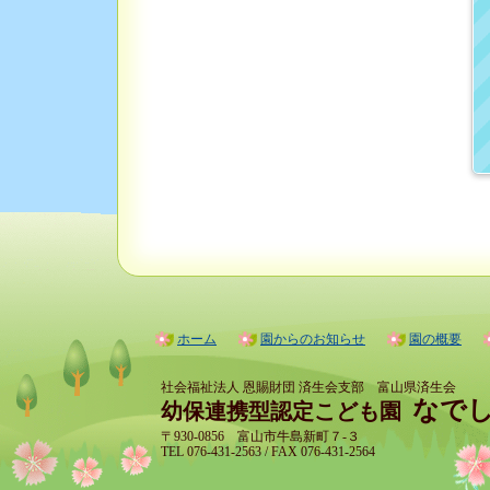
ホーム
園からのお知らせ
園の概要
社会福祉法人 恩賜財団 済生会支部 富山県済生会
なで
幼保連携型認定こども園
〒930-0856 富山市牛島新町７-３
TEL 076-431-2563 / FAX 076-431-2564