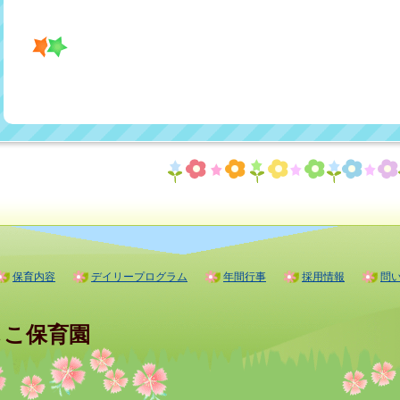
保育内容
デイリープログラム
年間行事
採用情報
問
しこ保育園