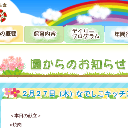
２月２７日（木）なでしこキッチ
＜本日の献立＞
○焼肉