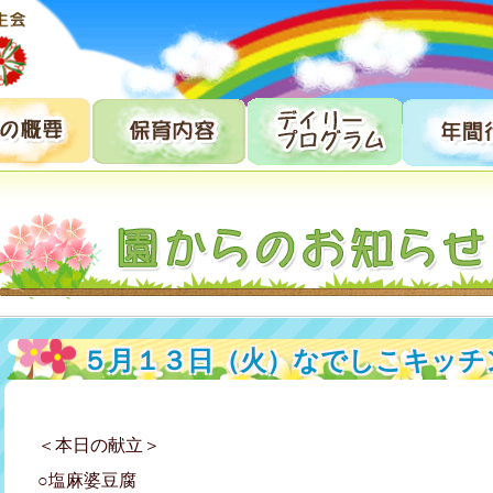
５月１３日（火）なでしこキッチ
＜本日の献立＞
○塩麻婆豆腐