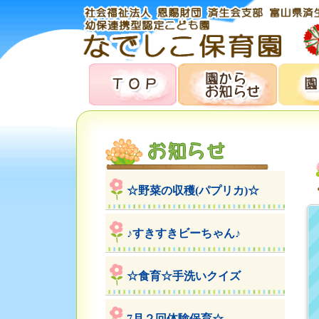
☆野菜の収穫(パプリカ)☆
♪すきすきビーちゃん♪
☆食育☆手洗いクイズ
7月２回体験保育☆