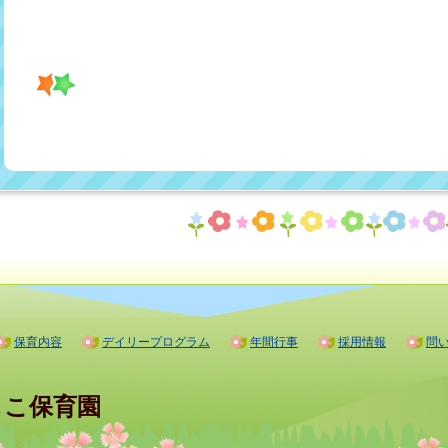
保育内容
デイリープログラム
年間行事
採用情報
問
しこ保育園