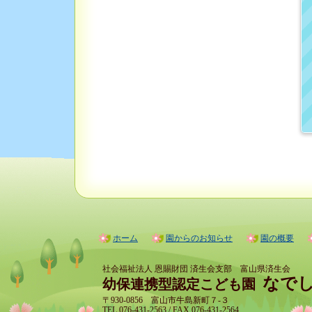
ホーム
園からのお知らせ
園の概要
社会福祉法人 恩賜財団 済生会支部 富山県済生会
なで
幼保連携型認定こども園
〒930-0856 富山市牛島新町７-３
TEL 076-431-2563 / FAX 076-431-2564