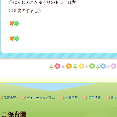
〇にんじんときゅうりのトロトロ煮
〇豆腐のすまし汁
保育内容
デイリープログラム
年間行事
採用情報
問
しこ保育園