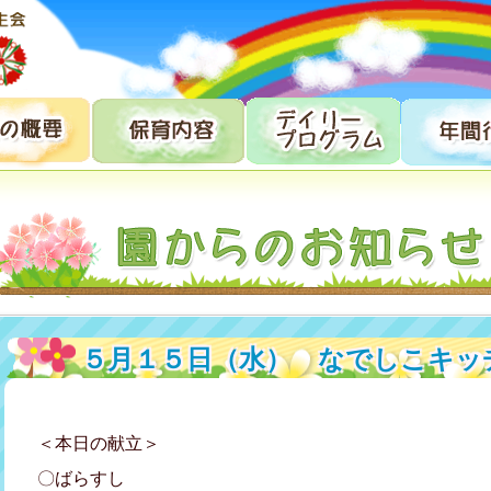
５月１５日（水） なでしこキッ
＜本日の献立＞
〇ばらすし