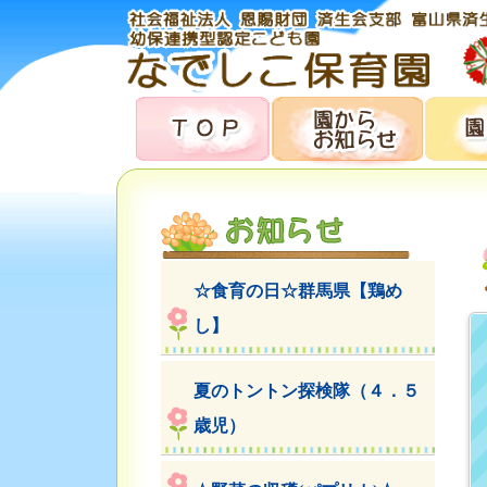
☆食育の日☆群馬県【鶏め
し】
夏のトントン探検隊（４．５
歳児）