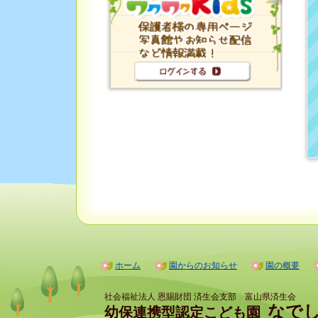
ホーム
園からのお知らせ
園の概要
社会福祉法人 恩賜財団 済生会支部 富山県済生会
なで
幼保連携型認定こども園