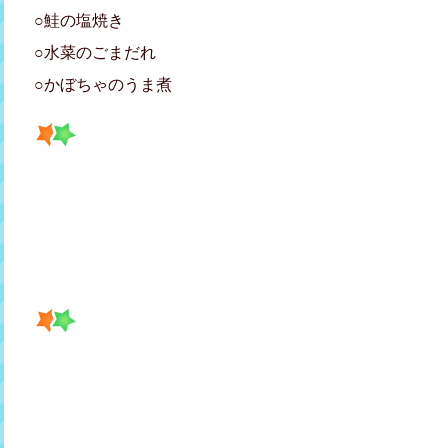
○鮭の塩焼き
○水菜のごまだれ
○かぼちゃのうま煮