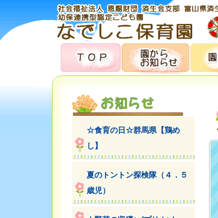
☆食育の日☆群馬県【鶏め
し】
夏のトントン探検隊（４．５
歳児）