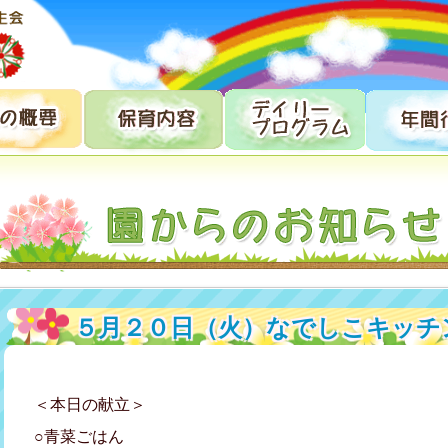
５月２０日（火）なでしこキッチ
＜本日の献立＞
○青菜ごはん