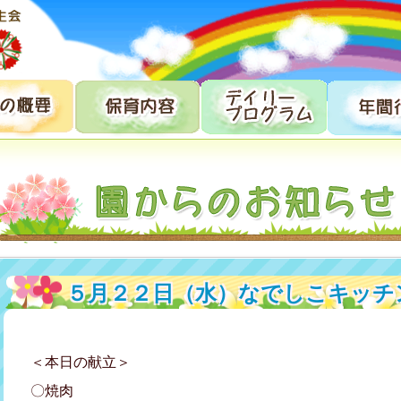
５月２２日（水）なでしこキッチ
＜本日の献立＞
〇焼肉