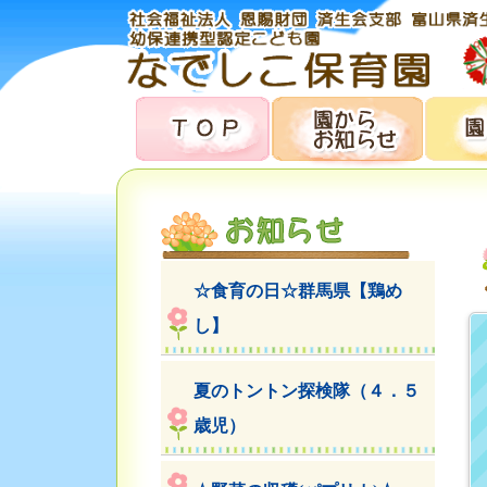
☆食育の日☆群馬県【鶏め
し】
夏のトントン探検隊（４．５
歳児）