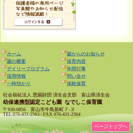
ホーム
園からのお知らせ
園の概要
保育内容
デイリープログラム
年間行事
採用情報
問い合せ
一時預かり
体験保育
社会福祉法人 恩賜財団 済生会支部 富山県済生会
幼保連携型認定こども園
なでしこ保育園
〒930-0856 富山市牛島新町７-３
TEL 076-431-2563 / FAX 076-431-2564
ページトップへ