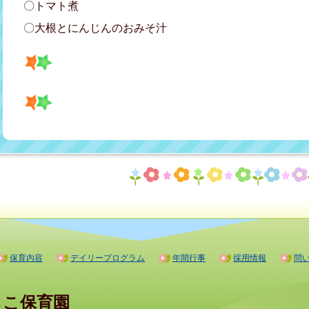
〇トマト煮
〇大根とにんじんのおみそ汁
保育内容
デイリープログラム
年間行事
採用情報
問
しこ保育園