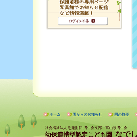
ホーム
園からのお知らせ
園の概要
社会福祉法人 恩賜財団 済生会支部 富山県済生会
なで
幼保連携型認定こども園