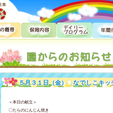
５月３１日（金） なでしこキッ
＜本日の献立＞
〇たらのにんじん焼き