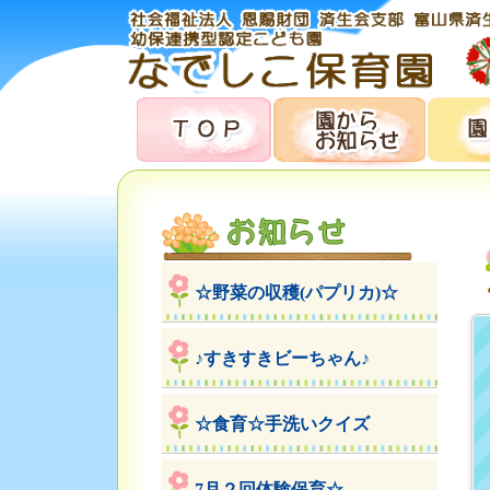
☆野菜の収穫(パプリカ)☆
♪すきすきビーちゃん♪
☆食育☆手洗いクイズ
7月２回体験保育☆