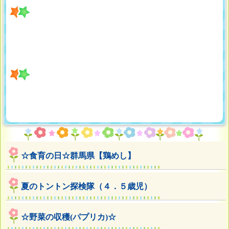
☆食育の日☆群馬県【鶏めし】
夏のトントン探検隊（４．５歳児）
☆野菜の収穫(パプリカ)☆