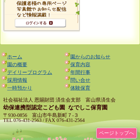
ホーム
園からのお知らせ
園の概要
保育内容
デイリープログラム
年間行事
採用情報
問い合せ
一時預かり
体験保育
社会福祉法人 恩賜財団 済生会支部 富山県済生会
幼保連携型認定こども園
なでしこ保育園
〒930-0856 富山市牛島新町７-３
TEL 076-431-2563 / FAX 076-431-2564
ページトップへ