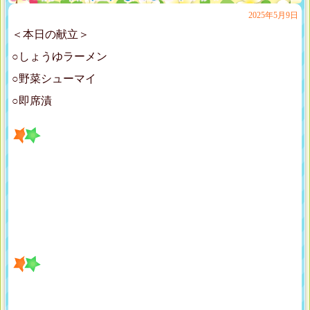
2025年5月9日
＜本日の献立＞
○しょうゆラーメン
○野菜シューマイ
○即席漬