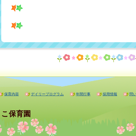
保育内容
デイリープログラム
年間行事
採用情報
問
しこ保育園