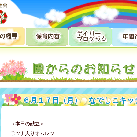
６月１７日（月） なでしこキッ
＜本日の献立＞
〇ツナ入りオムレツ