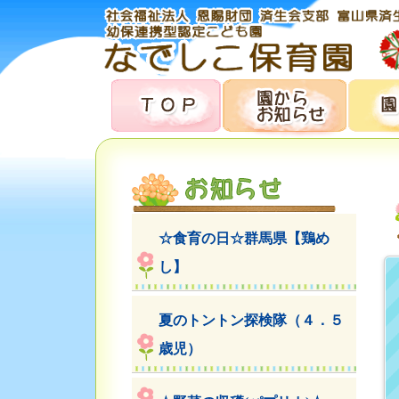
☆食育の日☆群馬県【鶏め
し】
夏のトントン探検隊（４．５
歳児）