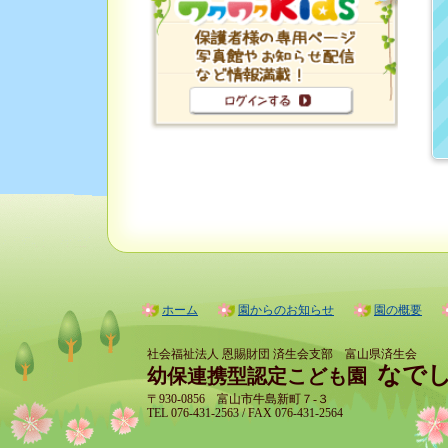
ホーム
園からのお知らせ
園の概要
社会福祉法人 恩賜財団 済生会支部 富山県済生会
なで
幼保連携型認定こども園
〒930-0856 富山市牛島新町７-３
TEL 076-431-2563 / FAX 076-431-2564