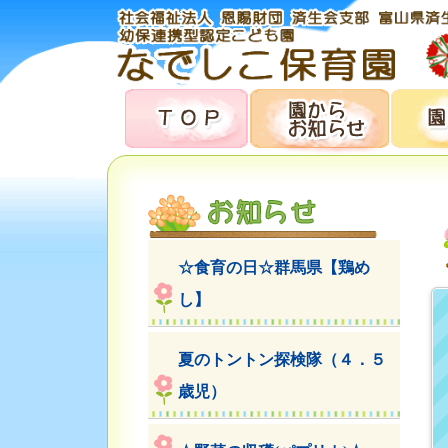
☆食育の日☆群馬県【鶏め
し】
夏のトントン探検隊（４．５
歳児）