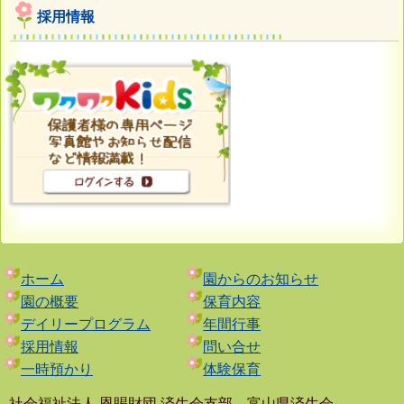
採用情報
ホーム
園からのお知らせ
園の概要
保育内容
デイリープログラム
年間行事
採用情報
問い合せ
一時預かり
体験保育
社会福祉法人 恩賜財団 済生会支部 富山県済生会