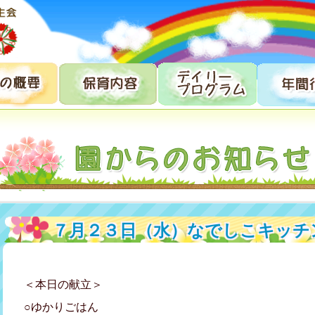
７月２３日（水）なでしこキッチ
＜本日の献立＞
○ゆかりごはん