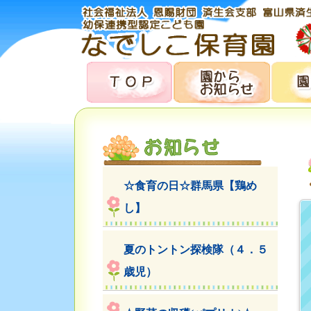
☆食育の日☆群馬県【鶏め
し】
夏のトントン探検隊（４．５
歳児）